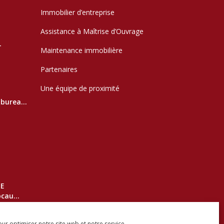
Immobilier d’entreprise
Assistance à Maîtrise d’Ouvrage
–
Maintenance immobilière
Partenaires
Une équipe de proximité
burea...
DE
cau...
ur optimiser notre site web et notre service.