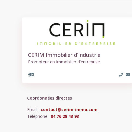
r
jeu
ven
sam
dim
13
14
15
16
CERIM Immobilier d’Industrie
t
Août
Août
Août
Août
Promoteur en Immobilier d'entreprise
Coordonnées directes
Email :
contact@cerim-immo.com
Téléphone :
04 76 28 43 93