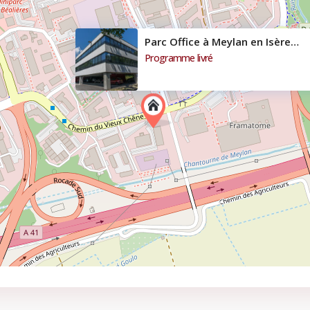
Parc Office à Meylan en Isère
Programme livré