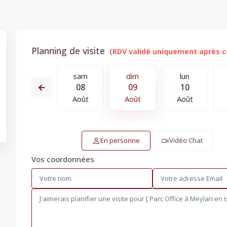
Planning de visite
lun
sam
dim
lun
17
08
09
10
Août
Août
Août
Août
En personne
Vidéo Chat
Vos coordonnées