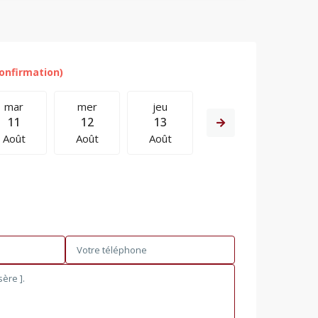
mar
mer
jeu
ven
sam
11
12
13
14
15
Août
Août
Août
Août
Août