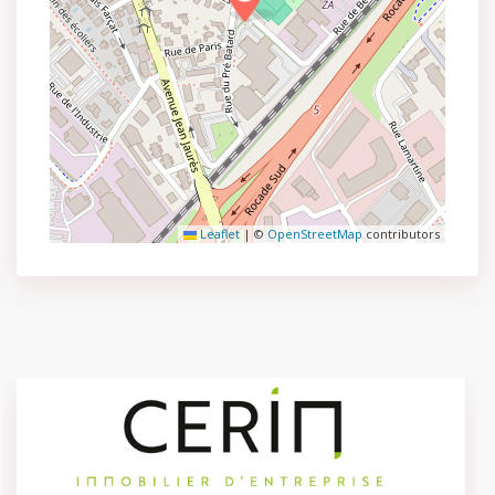
Leaflet
|
©
OpenStreetMap
contributors