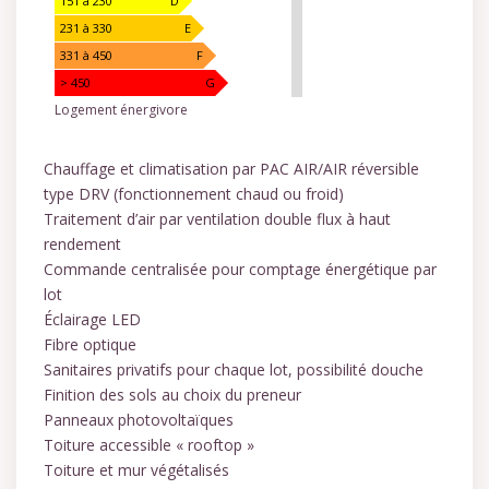
151 à 230
D
231 à 330
E
331 à 450
F
> 450
G
Logement énergivore
Chauffage et climatisation par PAC AIR/AIR réversible
type DRV (fonctionnement chaud ou froid)
Traitement d’air par ventilation double flux à haut
rendement
Commande centralisée pour comptage énergétique par
lot
Éclairage LED
Fibre optique
Sanitaires privatifs pour chaque lot, possibilité douche
Finition des sols au choix du preneur
Panneaux photovoltaïques
Toiture accessible « rooftop »
Toiture et mur végétalisés