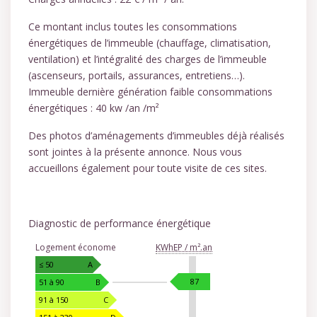
Ce montant inclus toutes les consommations
énergétiques de l’immeuble (chauffage, climatisation,
ventilation) et l’intégralité des charges de l’immeuble
(ascenseurs, portails, assurances, entretiens…).
Immeuble dernière génération faible consommations
énergétiques : 40 kw /an /m²
Des photos d’aménagements d’immeubles déjà réalisés
sont jointes à la présente annonce. Nous vous
accueillons également pour toute visite de ces sites.
Diagnostic de performance énergétique
DIAGNOSTIC
Logement économe
KWhEP / m².an
DE
PERFORMANCE
≤ 50
A
ÉNERGÉTIQUE
KWhEP
87
51 à 90
B
/
91 à 150
C
m².an