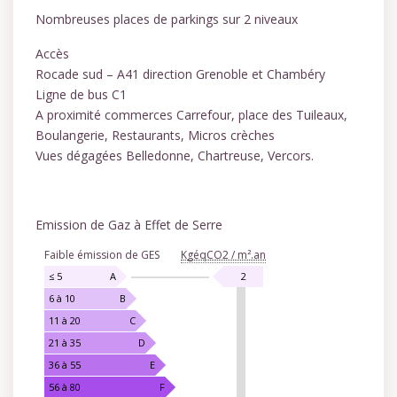
Nombreuses places de parkings sur 2 niveaux
Accès
Rocade sud – A41 direction Grenoble et Chambéry
Ligne de bus C1
A proximité commerces Carrefour, place des Tuileaux,
Boulangerie, Restaurants, Micros crèches
Vues dégagées Belledonne, Chartreuse, Vercors.
Emission de Gaz à Effet de Serre
EMISSION
Faible émission de GES
KgéqCO2 / m².an
DE
GAZ
KgéqCO2
≤ 5
A
2
À
/
6 à 10
B
EFFET
m².an
11 à 20
C
DE
21 à 35
D
SERRE
36 à 55
E
56 à 80
F